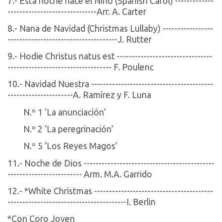
7.- Esta noche nace el Niño (Spanish Carol) -------------
------------------------------Arr. A. Carter
8.- Nana de Navidad (Christmas Lullaby) -----------------
-------------------------------------J. Rutter
9.- Hodie Christus natus est --------------------------------
----------------------------------- F. Poulenc
10.- Navidad Nuestra -----------------------------------------
----------------------A. Ramírez y F. Luna
N.º 1 ‘La anunciación’
N.º 2 ‘La peregrinación’
N.º 5 ‘Los Reyes Magos’
11.- Noche de Dios --------------------------------------------
------------------------- Arm. M.A. Garrido
12.- *White Christmas ----------------------------------------
----------------------------------------I. Berlin
*Con Coro Joven