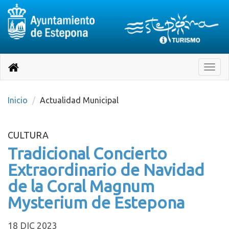
Destino:
Ir
a
Destino:
Toggle
nuestra
naviga
Volver
página
de
a
Información
inicio
Inicio
Actualidad Municipal
Turística
CULTURA
Tradicional Concierto
Extraordinario de Navidad
de la Coral Magnum
Mysterium de Estepona
18 DIC 2023