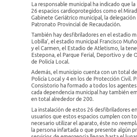
La responsable municipal ha indicado que l
26 espacios cardioprotegidos como el Mirador
Gabinete Geriátrico municipal, la delegación
Patronato Provincial de Recaudación.
También hay desfibriladores en el estadio m
Lobilla’, el estadio municipal Francisco Mu
y el Carmen, el Estadio de Atletismo, la ten
Estepona, el Parque Ferial, Deportivo y de O
de Policía Local.
Además, el municipio cuenta con un total de 
Policía Local y 4 en los de Protección Civil. P
Consistorio ha formado a todos los agentes d
cada dependencia municipal hay también em
en total alrededor de 200.
La instalación de estos 26 desfibriladores en
usuarios que estos espacios cumplen con tod
necesario utilizar el aparato, éste no reempl
la persona infartada o que presente algún 
servicios de emergencia llegan hasta el luga