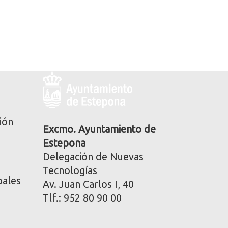
Logo
y
dirección
postal
ión
corporativa
Excmo. Ayuntamiento de
Estepona
Delegación de Nuevas
Tecnologías
pales
Av. Juan Carlos I, 40
Tlf.: 952 80 90 00