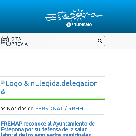
Destino:
Ir
Buscar
Destino:
a
Ir
nuestra
página
a
de
Cita
Información
Turística
Previa
ás Noticias de
PERSONAL / RRHH
FREMAP reconoce al Ayuntamiento de
Estepona por su defensa de la salud
laboral de los empleados municipales