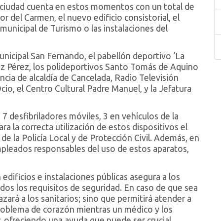
a ciudad cuenta en estos momentos con un total de
 del Carmen, el nuevo edificio consistorial, el
 municipal de Turismo o las instalaciones del
unicipal San Fernando, el pabellón deportivo ‘La
ñoz Pérez, los polideportivos Santo Tomás de Aquino
encia de alcaldía de Cancelada, Radio Televisión
cio, el Centro Cultural Padre Manuel, y la Jefatura
7 desfibriladores móviles, 3 en vehículos de la
ara la correcta utilización de estos dispositivos el
e la Policía Local y de Protección Civil. Además, en
pleados responsables del uso de estos aparatos,
 edificios e instalaciones públicas asegura a los
os los requisitos de seguridad. En caso de que sea
azará a los sanitarios; sino que permitirá atender a
problema de corazón mientras un médico y los
r, ofreciendo una ayuda que puede ser crucial