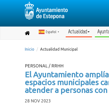
Actualidad
Ayunt
Español
Destino:
▼
Volver
a
inicio
Inicio
Actualidad Municipal
PERSONAL / RRHH
El Ayuntamiento amplía 
espacios municipales c
atender a personas con
28 NOV 2023