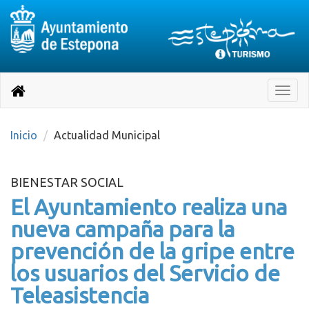
Destino:
Ir
a
Destino:
Toggle
nuestra
naviga
Volver
página
de
a
Información
inicio
Inicio
Actualidad Municipal
Turística
BIENESTAR SOCIAL
El Ayuntamiento realiza una
nueva campaña para la
prevención de la gripe entre
los usuarios del Servicio de
Teleasistencia