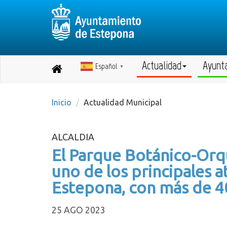
Actualidad
Ayunt
Español
Destino:
▼
Volver
a
inicio
Inicio
Actualidad Municipal
ALCALDIA
El Parque Botánico-Orq
uno de los principales a
Estepona, con más de 40
25 AGO 2023