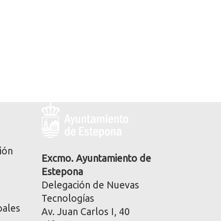
Logo
y
dirección
postal
ión
corporativa
Excmo. Ayuntamiento de
Estepona
Delegación de Nuevas
Tecnologías
pales
Av. Juan Carlos I, 40