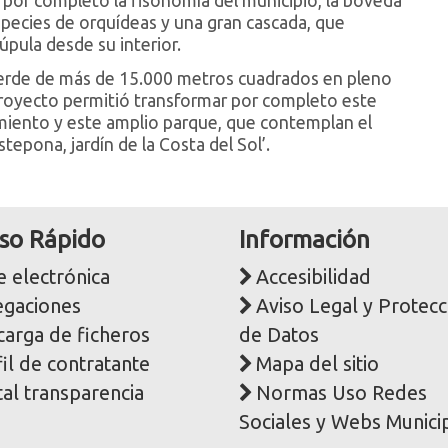
por completo la fisonomía del municipio, la bóveda
species de orquídeas y una gran cascada, que
úpula desde su interior.
verde de más de 15.000 metros cuadrados en pleno
proyecto permitió transformar por completo este
miento y este amplio parque, que contemplan el
tepona, jardín de la Costa del Sol’.
so Rápido
Información
 electrónica
Accesibilidad
egaciones
Aviso Legal y Protecc
carga de ficheros
de Datos
il de contratante
Mapa del sitio
al transparencia
Normas Uso Redes
Sociales y Webs Munici