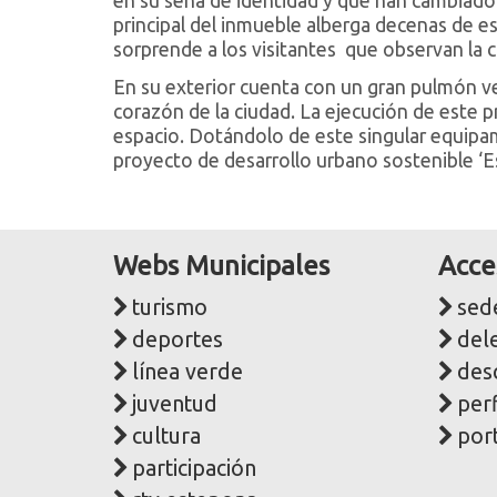
en su seña de identidad y que han cambiado 
principal del inmueble alberga decenas de e
sorprende a los visitantes que observan la c
En su exterior cuenta con un gran pulmón 
corazón de la ciudad. La ejecución de este 
espacio. Dotándolo de este singular equipa
proyecto de desarrollo urbano sostenible ‘Es
Webs Municipales
Acce
turismo
sede
deportes
del
línea verde
des
juventud
perf
cultura
port
participación