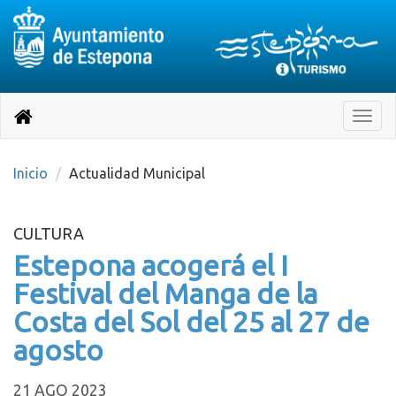
Destino:
Ir
a
Destino:
Toggle
nuestra
naviga
Volver
página
de
a
Información
inicio
Inicio
Actualidad Municipal
Turística
CULTURA
Estepona acogerá el I
Festival del Manga de la
Costa del Sol del 25 al 27 de
agosto
21 AGO 2023