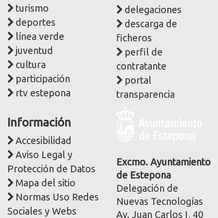
turismo
delegaciones
deportes
descarga de
línea verde
ficheros
juventud
perfil de
cultura
contratante
participación
portal
rtv estepona
transparencia
Logo
Información
y
dirección
Accesibilidad
postal
Aviso Legal y
corporativa
Excmo. Ayuntamiento
Protección de Datos
de Estepona
Mapa del sitio
Delegación de
Normas Uso Redes
Nuevas Tecnologías
Sociales y Webs
Av. Juan Carlos I, 40