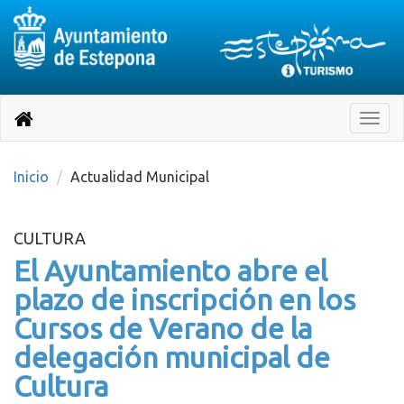
Destino:
Ir
a
Destino:
Toggle
nuestra
naviga
Volver
página
de
a
Información
inicio
Inicio
Actualidad Municipal
Turística
CULTURA
El Ayuntamiento abre el
plazo de inscripción en los
Cursos de Verano de la
delegación municipal de
Cultura