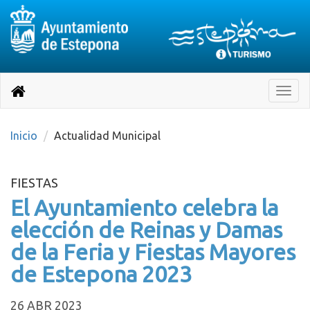
Destino:
Ir
a
Destino:
Toggle
nuestra
naviga
Volver
página
de
a
Información
inicio
Inicio
Actualidad Municipal
Turística
FIESTAS
El Ayuntamiento celebra la
elección de Reinas y Damas
de la Feria y Fiestas Mayores
de Estepona 2023
26 ABR 2023