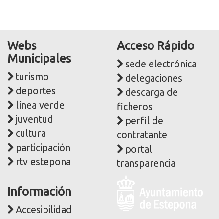
Webs
Acceso Rápido
Municipales
sede electrónica
turismo
delegaciones
deportes
descarga de
línea verde
ficheros
juventud
perfil de
cultura
contratante
participación
portal
rtv estepona
transparencia
Logo
Información
y
dirección
Accesibilidad