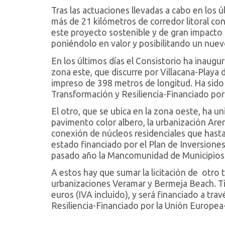
Tras las actuaciones llevadas a cabo en los
más de 21 kilómetros de corredor litoral con
este proyecto sostenible y de gran impacto p
poniéndolo en valor y posibilitando un nuevo
En los últimos días el Consistorio ha inaugu
zona este, que discurre por Villacana-Playa 
impreso de 398 metros de longitud. Ha sido 
Transformación y Resiliencia-Financiado po
El otro, que se ubica en la zona oeste, ha u
pavimento color albero, la urbanización Ar
conexión de núcleos residenciales que has
estado financiado por el Plan de Inversio
pasado año la Mancomunidad de Municipios d
A estos hay que sumar la licitación de otro tr
urbanizaciones Veramar y Bermeja Beach. Ti
euros (IVA incluido), y será financiado a tr
Resiliencia-Financiado por la Unión Europe