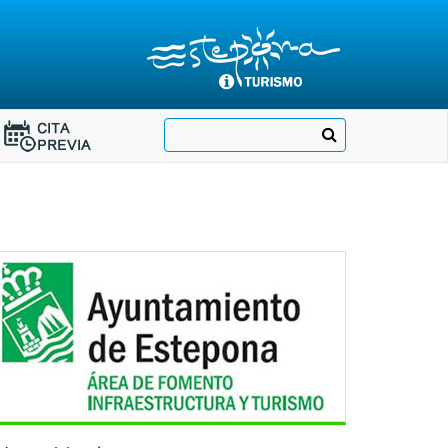
Destino:
Ir
Buscar
Destino:
a
Ir
nuestra
página
a
de
Cita
Información
Turística
Previa