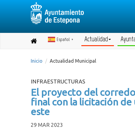
Actualidad
Ayunt
Español
Destino:
▼
Volver
a
inicio
Inicio
Actualidad Municipal
INFRAESTRUCTURAS
El proyecto del corredor
final con la licitación 
este
29 MAR 2023