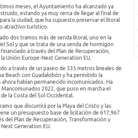
 últimos meses, el Ayuntamiento ha alcanzado ya
struido, estando ya muy cerca de llegar al final de
ara la ciudad, que ha supuesto preservar el litoral
 atractivo turístico.
rado dos tramos más de senda litoral, uno en la
del Sol y que se trata de una senda de hormigón
financiado a través del Plan de Recuperación,
r la Unión Europe-Next Generation EU.
nido a través de un paseo de 535 metros lineales de
ena Beach con Guadalobón y ha permitido la
ta ahora habían permanecido incomunicados. Ha
nes Mancomunados 2022, que puso en marcha el
e la Costa del Sol Occidental.
amo que discurrirá por la Playa del Cristo y las
ene un presupuesto base de licitación de 617.967
avés del Plan de Recuperación, Transformación y
a-Next Generation EU.