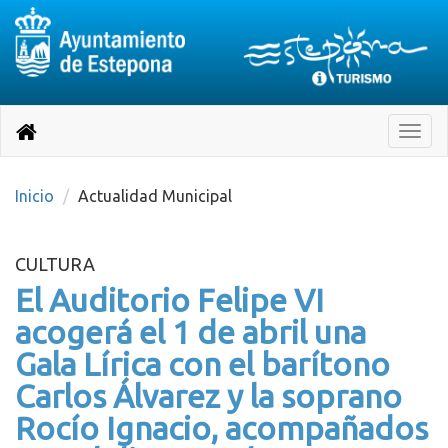
Destino:
Ir
a
Destino:
Toggle
nuestra
naviga
Volver
página
de
a
Información
inicio
Inicio
Actualidad Municipal
Turística
CULTURA
El Auditorio Felipe VI
acogerá el 1 de abril una
Gala Lírica con el barítono
Carlos Álvarez y la soprano
Rocío Ignacio, acompañados