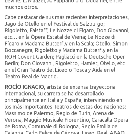
Levine, L. Maazel, A. Pappano o G. Dudamel, entre
muchos otros.
Cabe destacar de sus más recientes interpretaciones,
Jago de Otello en el Festival de Salzburgo;
Rigoletto, Falstaff, Le Nozze di Figaro, Don Giovanni,
etc… en la Ópera Estatal de Viena; Le Nozze di
Fígaro y Madama Butterfly en la Scala; Otello, Simon
Boccanegra, Rigoletto y Madama Butterfly en la
ROH Covent Garden; Pagliacci en la Deutsche Oper
Berlin; Don Giovanni, Rigoletto, Hamlet, Otello, etc
en el Gran Teatro del Liceo o Tosca y Aida en el
Teatro Real de Madrid.
ROCÍO IGNACIO
, artista de extensa trayectoria
internacional, su carrera se ha desarrollado
principalmente en Italia y España, interviniendo en
los más importantes Teatros de estas dos naciones:
Massimo de Palermo, Regio de Turín, Arena de
Verona, Maggio Musicale Fiorentino, Caracalla Opera
de Roma, Comunale di Bologna, Regio Emilia de
Calabria, Carlo Felice de Génova. Liceo, Real, ABAO,