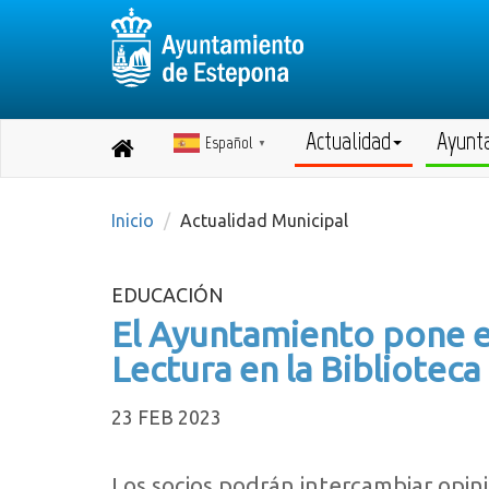
Actualidad
Ayunt
Español
Destino:
▼
Volver
a
inicio
Inicio
Actualidad Municipal
EDUCACIÓN
El Ayuntamiento pone e
Lectura en la Biblioteca
23 FEB 2023
Los socios podrán intercambiar opini