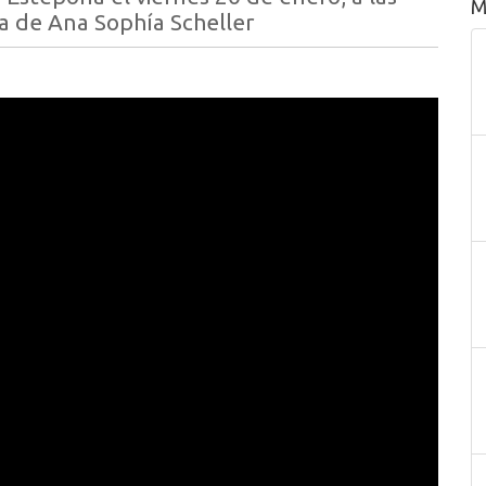
M
ica de Ana Sophía Scheller