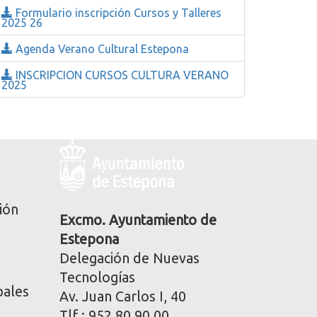
Formulario inscripción Cursos y Talleres
2025 26
Agenda Verano Cultural Estepona
INSCRIPCION CURSOS CULTURA VERANO
2025
Logo
y
dirección
postal
ión
corporativa
Excmo. Ayuntamiento de
Estepona
Delegación de Nuevas
Tecnologías
pales
Av. Juan Carlos I, 40
Tlf.: 952 80 90 00