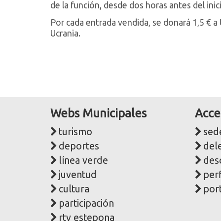
de la función, desde dos horas antes del inic
Por cada entrada vendida, se donará 1,5 € 
Ucrania.
Webs Municipales
Acce
turismo
sede
deportes
del
línea verde
des
juventud
perf
cultura
port
participación
rtv estepona