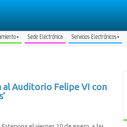
amiento
Sede Electrónica
Servicios Electrónicos
a al Auditorio Felipe VI con
s’
 Estepona el viernes 20 de enero, a las