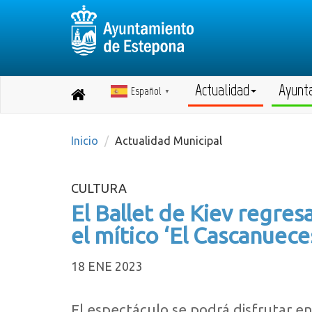
Actualidad
Ayunt
Español
Destino:
▼
Volver
a
inicio
Inicio
Actualidad Municipal
CULTURA
El Ballet de Kiev regres
el mítico ‘El Cascanuece
18 ENE 2023
El espectáculo se podrá disfrutar en