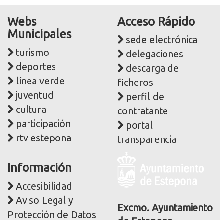
Webs
Acceso Rápido
Municipales
sede electrónica
turismo
delegaciones
deportes
descarga de
línea verde
ficheros
juventud
perfil de
cultura
contratante
participación
portal
rtv estepona
transparencia
Logo
Información
y
dirección
Accesibilidad
postal
Aviso Legal y
corporativa
Excmo. Ayuntamiento
Protección de Datos