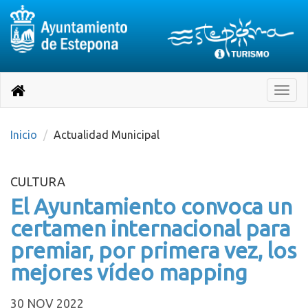
Destino:
Ir
a
Destino:
Toggle
nuestra
naviga
Volver
página
de
a
Información
inicio
Inicio
Actualidad Municipal
Turística
CULTURA
El Ayuntamiento convoca un
certamen internacional para
premiar, por primera vez, los
mejores vídeo mapping
30 NOV 2022