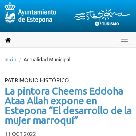
Destino:
Ir
a
Destino:
Toggle
nuestra
naviga
Volver
página
de
a
Información
inicio
Inicio
Actualidad Municipal
Turística
PATRIMONIO HISTÓRICO
La pintora Cheems Eddoha
Ataa Allah expone en
Estepona “El desarrollo de la
mujer marroquí”
11 OCT 2022