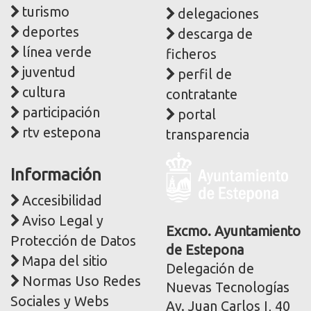
turismo
delegaciones
deportes
descarga de
línea verde
ficheros
juventud
perfil de
cultura
contratante
participación
portal
rtv estepona
transparencia
Logo
Información
y
dirección
Accesibilidad
postal
Aviso Legal y
corporativa
Excmo. Ayuntamiento
Protección de Datos
de Estepona
Mapa del sitio
Delegación de
Normas Uso Redes
Nuevas Tecnologías
Sociales y Webs
Av. Juan Carlos I, 40