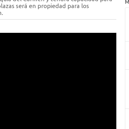
M
plazas será en propiedad para los
n.