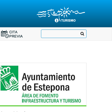
Destino:
Ir
Buscar
Destino:
a
Ir
nuestra
página
a
de
Cita
Información
Turística
Previa