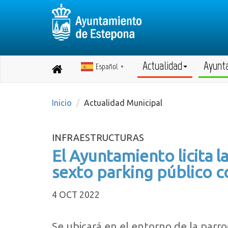
Actualidad
Ayunt
Español
Destino:
▼
Volver
a
inicio
Inicio
Actualidad Municipal
INFRAESTRUCTURAS
El Ayuntamiento licita l
sexto parking público c
4 OCT 2022
Se ubicará en el entorno de la parr