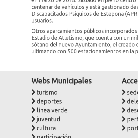
en marzo de 2018. Situado en pleno centro h
centenar de vehículos y está gestionado des
Discapacitados Psíquicos de Estepona (APRO
usuarios.
Otros aparcamientos públicos incorporados a
Estadio de Atletismo, que cuenta con un mill
sótano del nuevo Ayuntamiento, el creado e
ultimando con 500 estacionamientos en la p
Webs Municipales
Acce
turismo
sede
deportes
del
línea verde
des
juventud
perf
cultura
port
participación