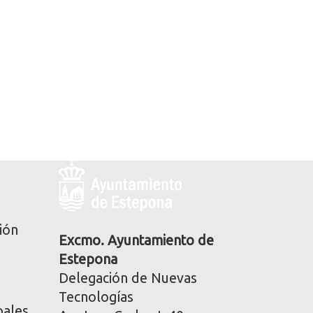
Logo
y
dirección
postal
ión
corporativa
Excmo. Ayuntamiento de
Estepona
Delegación de Nuevas
Tecnologías
pales