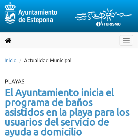
Destino:
Ir
a
Destino:
Toggle
nuestra
naviga
Volver
página
de
a
Información
inicio
Inicio
Actualidad Municipal
Turística
PLAYAS
El Ayuntamiento inicia el
programa de baños
asistidos en la playa para los
usuarios del servicio de
ayuda a domicilio