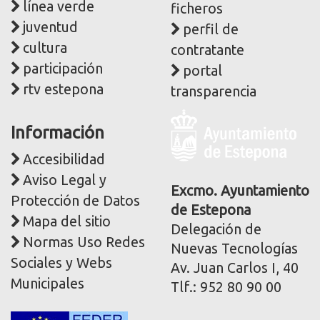
línea verde
ficheros
juventud
perfil de
cultura
contratante
participación
portal
rtv estepona
transparencia
Logo
Información
y
dirección
Accesibilidad
postal
Aviso Legal y
corporativa
Excmo. Ayuntamiento
Protección de Datos
de Estepona
Mapa del sitio
Delegación de
Normas Uso Redes
Nuevas Tecnologías
Sociales y Webs
Av. Juan Carlos I, 40
Municipales
Tlf.: 952 80 90 00