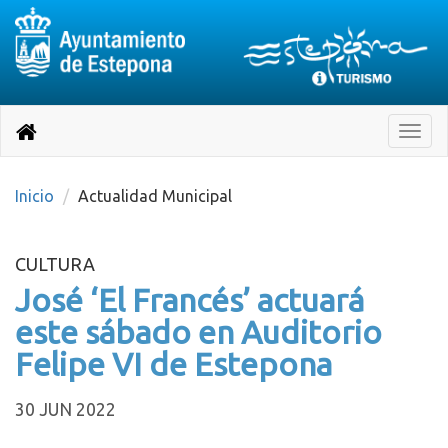
Destino:
Ir
a
Destino:
Toggle
nuestra
naviga
Volver
página
de
a
Información
inicio
Inicio
Actualidad Municipal
Turística
CULTURA
José ‘El Francés’ actuará
este sábado en Auditorio
Felipe VI de Estepona
30 JUN 2022