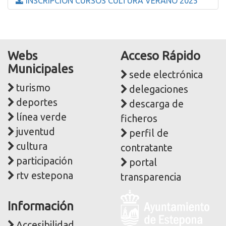
INSCRIPCION CURSOS CULTURA VERANO 2025
Webs
Acceso Rápido
Municipales
sede electrónica
turismo
delegaciones
deportes
descarga de
línea verde
ficheros
juventud
perfil de
cultura
contratante
participación
portal
rtv estepona
transparencia
Logo
Información
y
dirección
Accesibilidad