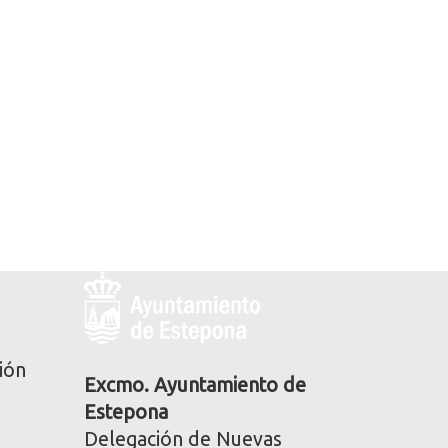
Logo
y
dirección
postal
ión
corporativa
Excmo. Ayuntamiento de
Estepona
Delegación de Nuevas