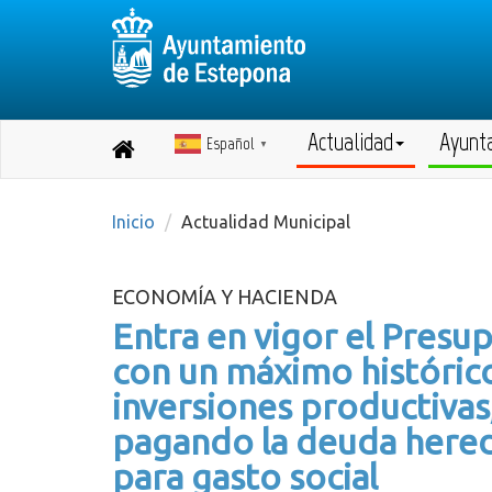
Actualidad
Ayunt
Español
Destino:
▼
Volver
a
inicio
Inicio
Actualidad Municipal
ECONOMÍA Y HACIENDA
Entra en vigor el Presu
con un máximo histórico
inversiones productivas,
pagando la deuda hereda
para gasto social