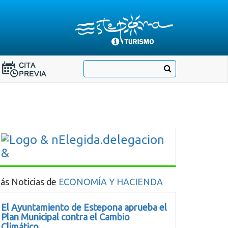
Destino:
Ir
Buscar
Destino:
a
Ir
nuestra
página
a
de
Cita
Información
Turística
Previa
ás Noticias de
ECONOMÍA Y HACIENDA
El Ayuntamiento de Estepona aprueba el
Plan Municipal contra el Cambio
Climático