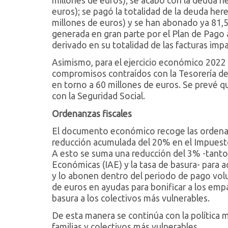
millones de euros); se acabó con la deuda he
euros); se pagó la totalidad de la deuda her
millones de euros) y se han abonado ya 81,5
generada en gran parte por el Plan de Pago 
derivado en su totalidad de las facturas im
Asimismo, para el ejercicio económico 2022
compromisos contraídos con la Tesorería de 
en torno a 60 millones de euros. Se prevé 
con la Seguridad Social.
Ordenanzas fiscales
El documento económico recoge las ordenanz
reducción acumulada del 20% en el Impuesto 
A esto se suma una reducción del 3% -tanto 
Económicas (IAE) y la tasa de basura- para 
y lo abonen dentro del periodo de pago volu
de euros en ayudas para bonificar a los empa
basura a los colectivos más vulnerables.
De esta manera se continúa con la política m
familias y colectivos más vulnerables.