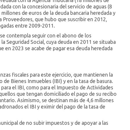
redada con la Agencia Tributaria (18 millones de
edada con la concesionaria del servicio de aguas (8
 millones de euros de la deuda bancaria heredada y
a Proveedores, que hubo que suscribir en 2012,
pagadas entre 2009-2011.
 se contempla seguir con el abono de los
la Seguridad Social, cuya deuda en 2011 se situaba
que en 2023 se acabe de pagar esa deuda heredada
as fiscales para este ejercicio, que mantienen la
de Bienes Inmuebles (IBI) y en la tasa de basura.
para el IBI, como para el Impuesto de Actividades
aquellos que tengan domiciliado el pago de su recibo
ntario. Asimismo, se destinan más de 4,6 millones
dronados el IBI y eximir del pago de la tasa de
unicipal de no subir impuestos y de apoyar a las