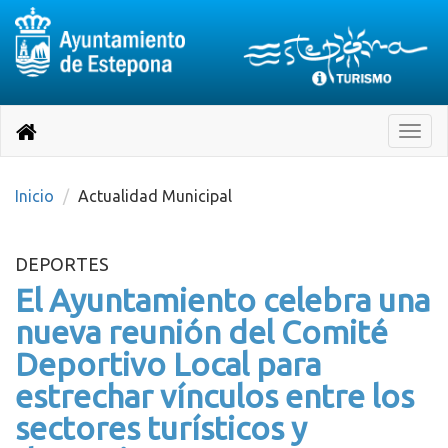
Destino:
Ir
a
Destino:
Toggle
nuestra
naviga
Volver
página
de
a
Información
inicio
Inicio
Actualidad Municipal
Turística
DEPORTES
El Ayuntamiento celebra una
nueva reunión del Comité
Deportivo Local para
estrechar vínculos entre los
sectores turísticos y