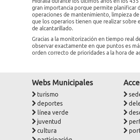
Hidralia durante los últimos años en los 435 
gran importancia porque permite planificar 
operaciones de mantenimiento, limpieza de l
que los operarios tienen que realizar sobre el
de alcantarillado.
Gracias a la monitorización en tiempo real de
observar exactamente en que puntos es más 
orden correcto de prioridades a la hora de ac
Webs Municipales
Acce
turismo
sede
deportes
del
línea verde
des
juventud
perf
cultura
port
participación