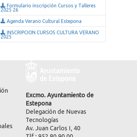
Formulario inscripción Cursos y Talleres
2025 26
Agenda Verano Cultural Estepona
INSCRIPCION CURSOS CULTURA VERANO
2025
Logo
y
dirección
postal
ión
corporativa
Excmo. Ayuntamiento de
Estepona
Delegación de Nuevas
Tecnologías
pales
Av. Juan Carlos I, 40
Tlf.: 952 80 90 00