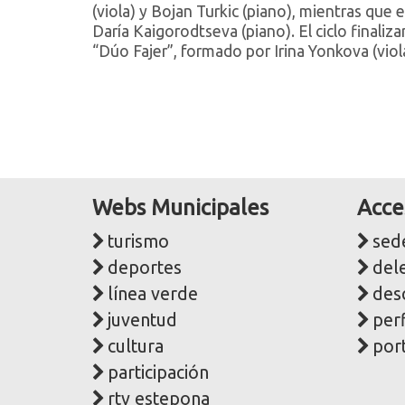
(viola) y Bojan Turkic (piano), mientras que
Daría Kaigorodtseva (piano). El ciclo finaliz
“Dúo Fajer”, formado por Irina Yonkova (vio
Webs Municipales
Acce
turismo
sede
deportes
del
línea verde
des
juventud
perf
cultura
port
participación
rtv estepona