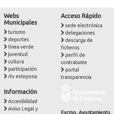
Webs
Acceso Rápido
Municipales
sede electrónica
turismo
delegaciones
deportes
descarga de
línea verde
ficheros
juventud
perfil de
cultura
contratante
participación
portal
rtv estepona
transparencia
Logo
Información
y
dirección
Accesibilidad
postal
Aviso Legal y
corporativa
Excmo. Ayuntamiento