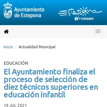
Destino:
Ir
a
Destino:
Toggle
nuestra
naviga
Volver
página
de
a
Información
inicio
Inicio
Actualidad Municipal
Turística
EDUCACIÓN
El Ayuntamiento finaliza el
proceso de selección de
diez técnicos superiores en
educación infantil
19 JUL 2021