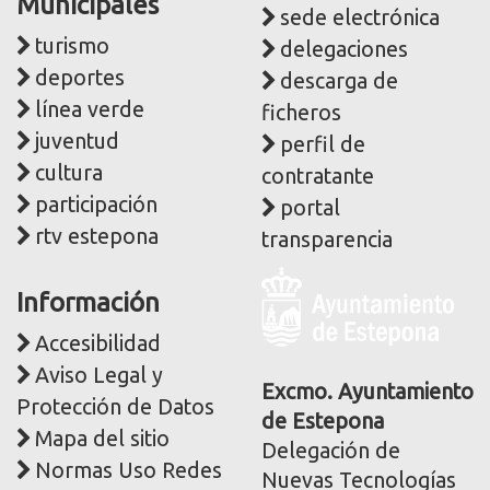
Municipales
sede electrónica
turismo
delegaciones
deportes
descarga de
línea verde
ficheros
juventud
perfil de
cultura
contratante
participación
portal
rtv estepona
transparencia
Logo
Información
y
dirección
Accesibilidad
postal
Aviso Legal y
corporativa
Excmo. Ayuntamiento
Protección de Datos
de Estepona
Mapa del sitio
Delegación de
Normas Uso Redes
Nuevas Tecnologías