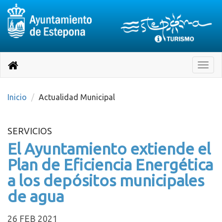
Destino:
Ir
a
Destino:
Toggle
nuestra
naviga
Volver
página
de
a
Información
inicio
Inicio
Actualidad Municipal
Turística
SERVICIOS
El Ayuntamiento extiende el
Plan de Eficiencia Energética
a los depósitos municipales
de agua
26 FEB 2021