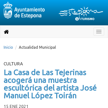
Destino:
Ir
a
Destino:
Toggle
nuestra
naviga
Volver
página
de
a
Información
inicio
Inicio
Actualidad Municipal
Turística
CULTURA
La Casa de Las Tejerinas
acogerá una muestra
escultórica del artista José
Manuel López Toirán
15 ENE 2021