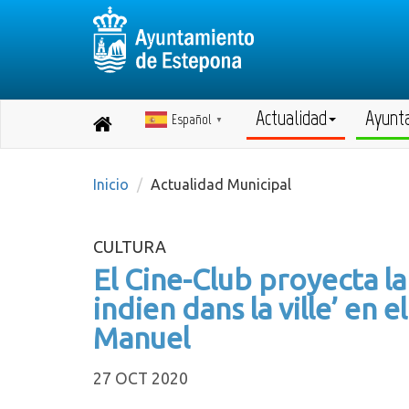
Actualidad
Ayunt
Español
Destino:
▼
Volver
a
inicio
Inicio
Actualidad Municipal
CULTURA
El Cine-Club proyecta l
indien dans la ville’ en 
Manuel
27 OCT 2020