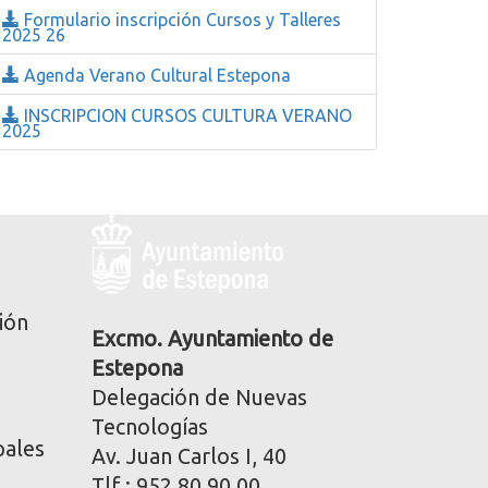
Formulario inscripción Cursos y Talleres
2025 26
Agenda Verano Cultural Estepona
INSCRIPCION CURSOS CULTURA VERANO
2025
Logo
y
dirección
postal
ión
corporativa
Excmo. Ayuntamiento de
Estepona
Delegación de Nuevas
Tecnologías
pales
Av. Juan Carlos I, 40
Tlf.: 952 80 90 00