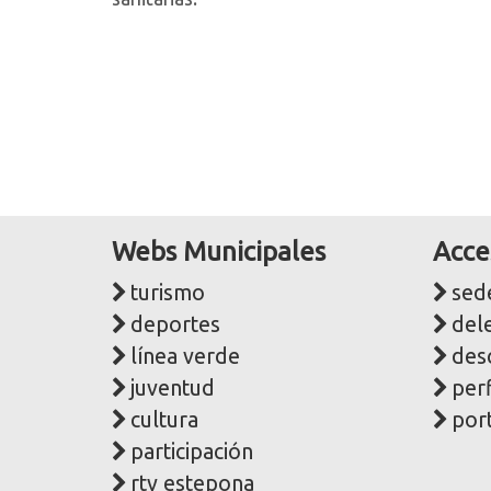
Webs Municipales
Acce
turismo
sede
deportes
del
línea verde
des
juventud
perf
cultura
port
participación
rtv estepona