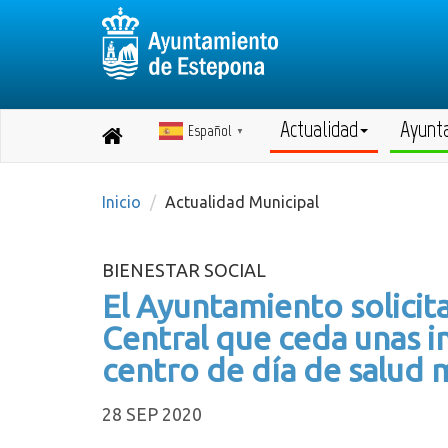
Actualidad
Ayunt
Español
Destino:
▼
Volver
a
inicio
Inicio
Actualidad Municipal
BIENESTAR SOCIAL
El Ayuntamiento solicit
Central que ceda unas i
centro de día de salud 
28 SEP 2020