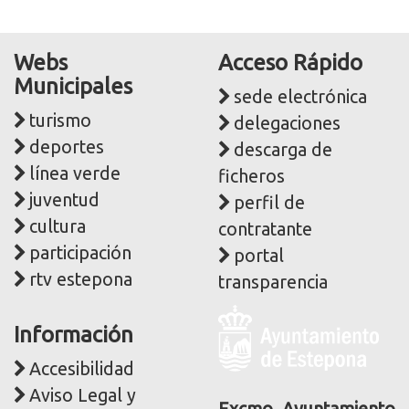
Webs
Acceso Rápido
Municipales
sede electrónica
turismo
delegaciones
deportes
descarga de
línea verde
ficheros
juventud
perfil de
cultura
contratante
participación
portal
rtv estepona
transparencia
Logo
Información
y
dirección
Accesibilidad
postal
Aviso Legal y
Excmo. Ayuntamiento