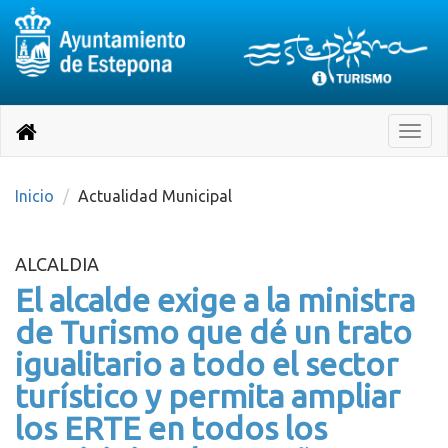
Destino:
Ir
a
Destino:
Toggle
nuestra
naviga
Volver
página
de
a
Información
inicio
Inicio
Actualidad Municipal
Turística
ALCALDIA
El alcalde exige a la ministra
de Turismo que dé un trato
igualitario a todo el sector
turístico y permita ampliar
los ERTE en todos los