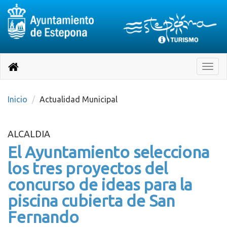
Destino:
Ir
a
Destino:
Toggle
nuestra
naviga
Volver
página
de
a
Información
inicio
Inicio
Actualidad Municipal
Turística
ALCALDIA
El Ayuntamiento selecciona
los tres proyectos del
concurso de ideas para la
piscina cubierta de San
Fernando