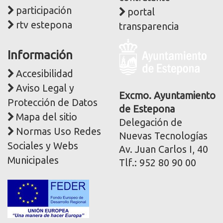
participación
portal
rtv estepona
transparencia
Logo
Información
y
dirección
Accesibilidad
postal
Aviso Legal y
corporativa
Excmo. Ayuntamiento
Protección de Datos
de Estepona
Mapa del sitio
Delegación de
Normas Uso Redes
Nuevas Tecnologías
Sociales y Webs
Av. Juan Carlos I, 40
Municipales
Tlf.: 952 80 90 00