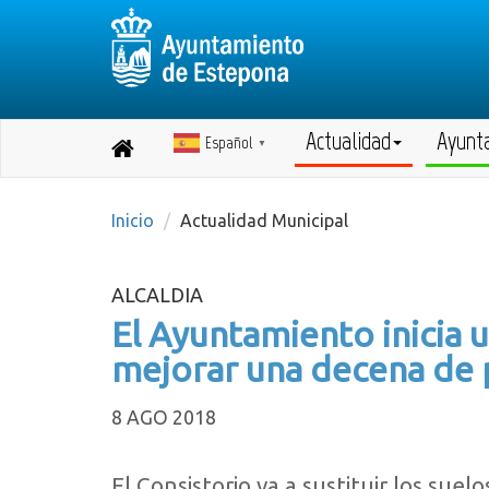
Actualidad
Ayunt
Español
Destino:
▼
Volver
a
inicio
Inicio
Actualidad Municipal
ALCALDIA
El Ayuntamiento inicia 
mejorar una decena de p
8 AGO 2018
El Consistorio va a sustituir los suel