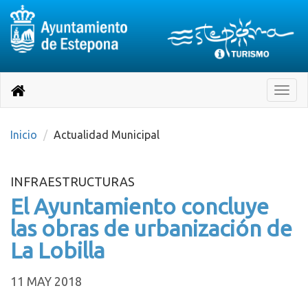
Destino:
Ir
a
Destino:
Toggle
nuestra
naviga
Volver
página
de
a
Información
inicio
Inicio
Actualidad Municipal
Turística
INFRAESTRUCTURAS
El Ayuntamiento concluye
las obras de urbanización de
La Lobilla
11 MAY 2018