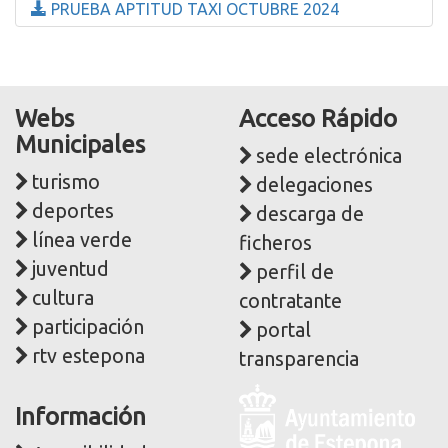
PRUEBA APTITUD TAXI OCTUBRE 2024
Webs
Acceso Rápido
Municipales
sede electrónica
turismo
delegaciones
deportes
descarga de
línea verde
ficheros
juventud
perfil de
cultura
contratante
participación
portal
rtv estepona
transparencia
Logo
Información
y
dirección