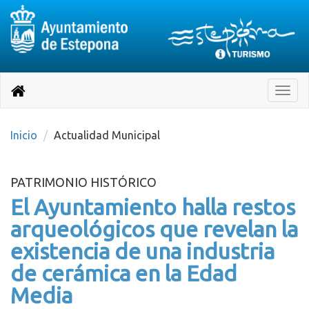
Destino:
Ir
a
Destino:
Toggle
nuestra
naviga
Volver
página
de
a
Información
inicio
Inicio
Actualidad Municipal
Turística
PATRIMONIO HISTÓRICO
El Ayuntamiento halla restos
arqueológicos que revelan la
existencia de una industria
de cerámica en la Edad
Media