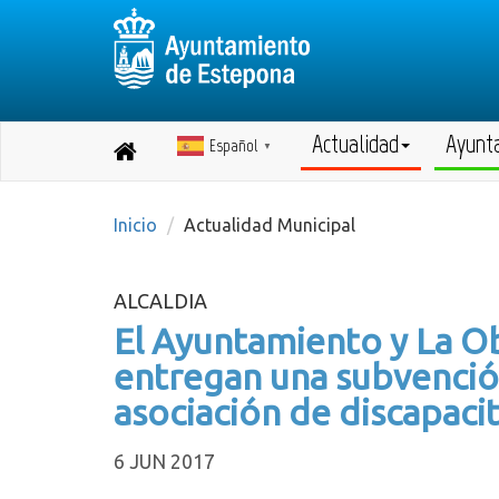
Actualidad
Ayunt
Español
Destino:
▼
Volver
a
inicio
Inicio
Actualidad Municipal
ALCALDIA
El Ayuntamiento y La Ob
entregan una subvención
asociación de discapaci
6 JUN 2017