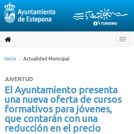
Destino:
Ir
a
Destino:
Toggle
nuestra
naviga
Volver
página
de
a
Información
inicio
Inicio
Actualidad Municipal
Turística
JUVENTUD
El Ayuntamiento presenta
una nueva oferta de cursos
formativos para jóvenes,
que contarán con una
reducción en el precio