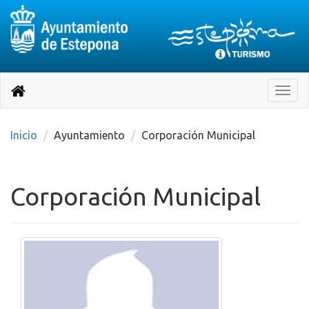
Destino:
Ir
a
Destino:
Toggle
nuestra
naviga
Volver
página
de
a
Información
inicio
Inicio
Ayuntamiento
Corporación Municipal
Turística
Corporación Municipal