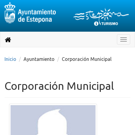
Destino:
Ir
a
Destino:
Toggle
nuestra
naviga
Volver
página
de
a
Información
inicio
Inicio
Ayuntamiento
Corporación Municipal
Turística
Corporación Municipal