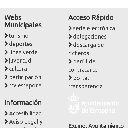
Webs
Acceso Rápido
Municipales
sede electrónica
turismo
delegaciones
deportes
descarga de
línea verde
ficheros
juventud
perfil de
cultura
contratante
participación
portal
rtv estepona
transparencia
Logo
Información
y
dirección
Accesibilidad
postal
Aviso Legal y
corporativa
Excmo. Ayuntamiento