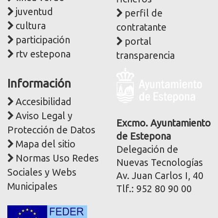
juventud
perfil de
cultura
contratante
participación
portal
rtv estepona
transparencia
Logo
Información
y
dirección
Accesibilidad
postal
Aviso Legal y
corporativa
Excmo. Ayuntamiento
Protección de Datos
de Estepona
Mapa del sitio
Delegación de
Normas Uso Redes
Nuevas Tecnologías
Sociales y Webs
Av. Juan Carlos I, 40
Municipales
Tlf.: 952 80 90 00