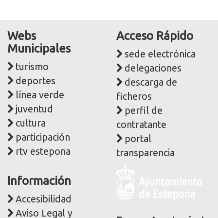
Webs
Acceso Rápido
Municipales
sede electrónica
turismo
delegaciones
deportes
descarga de
línea verde
ficheros
juventud
perfil de
cultura
contratante
participación
portal
rtv estepona
transparencia
Logo
Información
y
dirección
Accesibilidad
postal
Aviso Legal y