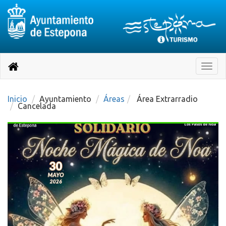
Destino:
Ir
a
Destino:
Toggle
nuestra
naviga
Volver
página
de
a
Información
inicio
Inicio
Ayuntamiento
Áreas
Turística
Área Extrarradio
Cancelada