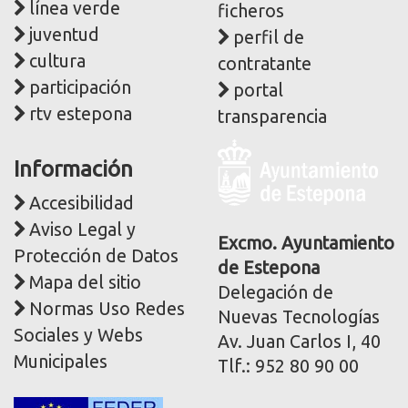
línea verde
ficheros
juventud
perfil de
cultura
contratante
participación
portal
rtv estepona
transparencia
Logo
Información
y
dirección
Accesibilidad
postal
Aviso Legal y
corporativa
Excmo. Ayuntamiento
Protección de Datos
de Estepona
Mapa del sitio
Delegación de
Normas Uso Redes
Nuevas Tecnologías
Sociales y Webs
Av. Juan Carlos I, 40
Municipales
Tlf.: 952 80 90 00