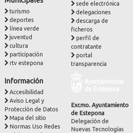
Municipales
sede electrónica
turismo
delegaciones
deportes
descarga de
línea verde
ficheros
juventud
perfil de
cultura
contratante
participación
portal
rtv estepona
transparencia
Logo
Información
y
dirección
Accesibilidad
postal
Aviso Legal y
corporativa
Excmo. Ayuntamiento
Protección de Datos
de Estepona
Mapa del sitio
Delegación de
Normas Uso Redes
Nuevas Tecnologías