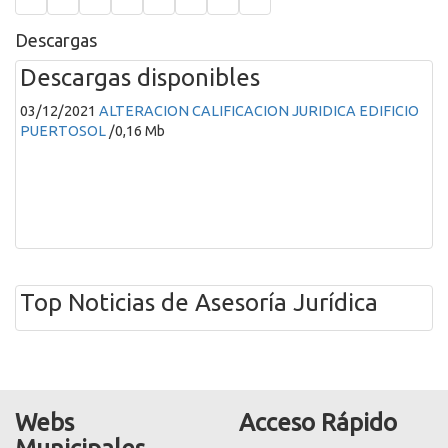
contenedores
los
arbol
cables
choque
choque
santos
2
Descargas
Descargas disponibles
03/12/2021
ALTERACION CALIFICACION JURIDICA EDIFICIO
PUERTOSOL
/0,16 Mb
Top Noticias de Asesoría Jurídica
Webs
Acceso Rápido