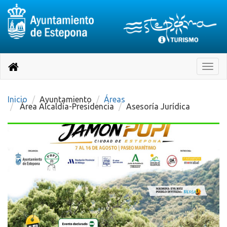
Destino:
Ir
a
Destino:
Toggle
nuestra
naviga
Volver
página
de
a
Información
inicio
Inicio
Ayuntamiento
Áreas
Turística
Área Alcaldía-Presidencia
Asesoría Jurídica